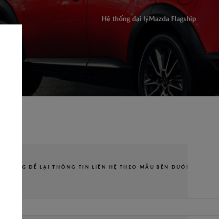
ĐỒNG Ý
Hệ thống đại lý
Mazda Flagship
ỨNG DỤNG THACO AUTO SERVICES
UI LÒNG ĐỂ LẠI THÔNG TIN LIÊN HỆ THEO MẪU BÊN DƯỚI