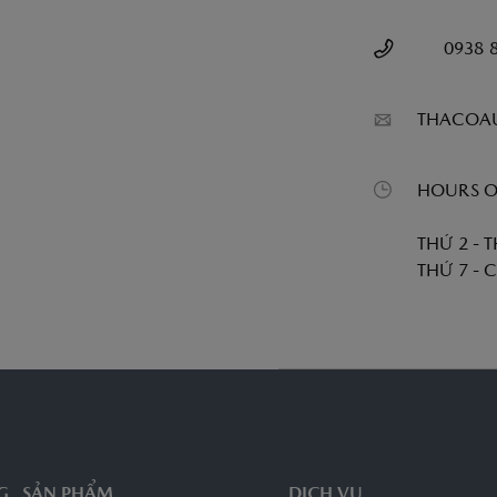
0938 
THACOA
HOURS O
THỨ 2 - T
THỨ 7 - C
G
SẢN PHẨM
DỊCH VỤ