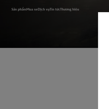
Chúng tôi sử dụng cookie
truy cập trang web này, 
Sản phẩm
Mua xe
Dịch vụ
Tin tức
Thương hiệu
vào đây để xem thông tin 
DỊCH VỤ
Đặt hẹn dịch vụ
Bảo dưỡng định kỳ
Dịch vụ sửa chữa
Chăm sóc xe - phụ kiện