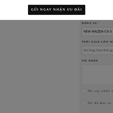
SỐ ĐIỆN THOẠI *
GỬI NGAY NHẬN ƯU ĐÃI
DÒNG XE *
TÌM HIỂU THÊM
NEW MAZDA CX-3
THỜI GIAN LIÊN H
TIN NHẮN
Tôi xác nhận 
Tôi đã đọc và