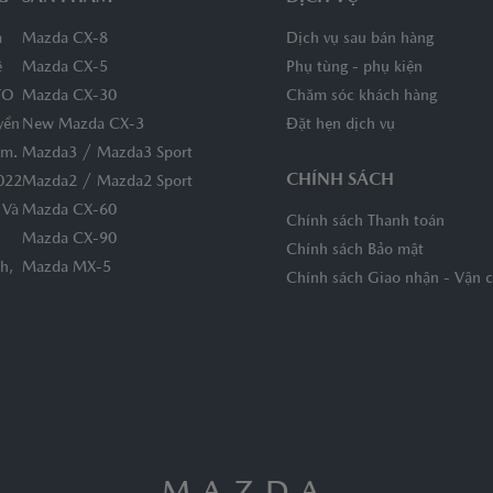
a
Mazda CX-8
Dịch vụ sau bán hàng
ệ
Mazda CX-5
Phụ tùng - phụ kiện
TO
Mazda CX-30
Chăm sóc khách hàng
yền
New Mazda CX-3
Đặt hẹn dịch vụ
/
am.
Mazda3
Mazda3 Sport
CHÍNH SÁCH
/
022
Mazda2
Mazda2 Sport
 Và
Mazda CX-60
Chính sách Thanh toán
Mazda CX-90
Chính sách Bảo mật
h,
Mazda MX-5
Chính sách Giao nhận - Vận 